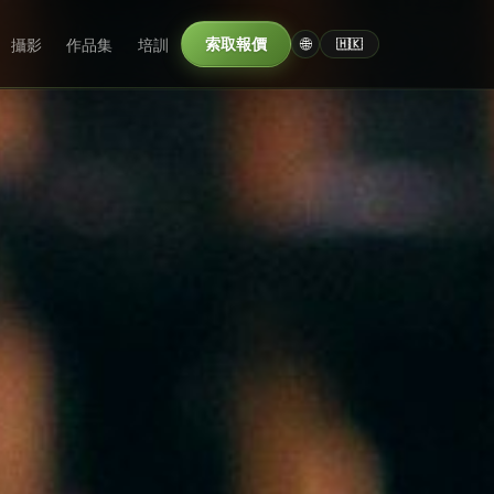
🌐
攝影
作品集
培訓
索取報價
Marché