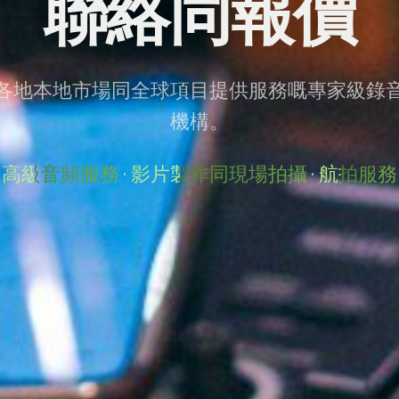
聯絡同報價
各地本地市場同全球項目提供服務嘅專家級錄
機構。
高級音頻服務
·
影片製作同現場拍攝
·
航拍服務