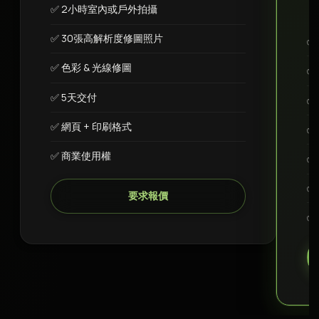
✅ 2小時室內或戶外拍攝
✅ 30張高解析度修圖照片
✅
✅ 色彩 & 光線修圖
✅
✅ 5天交付
✅
✅ 網頁 + 印刷格式
✅
✅ 商業使用權
✅
✅
要求報價
✅