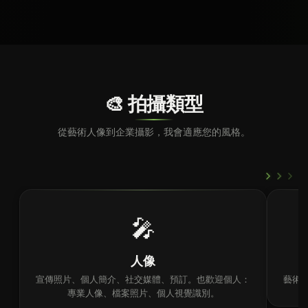
🎨 拍攝類型
從藝術人像到企業攝影，我會適應您的風格。
›
›
›
🎤
人像
宣傳照片、個人簡介、社交媒體、預訂。也歡迎個人：
藝術
專業人像、檔案照片、個人視覺識別。