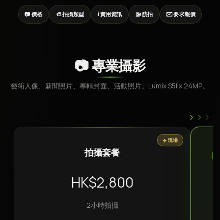
📷 價格
🎨 拍攝類型
ℹ️ 實用資訊
🚁 航拍
✉️ 要求報價
📷 專業攝影
藝術人像、新聞照片、專輯封面、活動照片。Lumix S5IIx 24MP。
›
›
›
✈️ 現場
拍攝套餐
HK$2,800
2小時拍攝