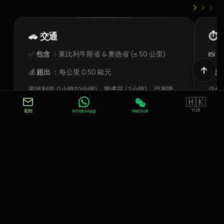
›
›
›
🚗 交通
⏱️
✅
包含
：東比利牛斯省 & 奧德省 (≤ 50 公里)
📸
修
💰
超出
：每公里 0.50 歐元
⚡
快
蒙彼利埃 (1小時30分鐘)、圖盧茲 (2小時)、巴塞隆
交付
納 (1小時30分鐘)、納博訥 (45分鐘)
🇭🇰
YUE
電郵
WhatsApp
WeChat