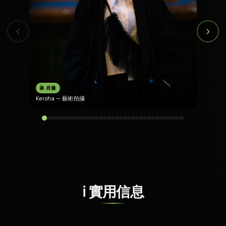
‹
›
🎤 肖像
Keisha — 藝術拍攝
K
ℹ️ 實用信息