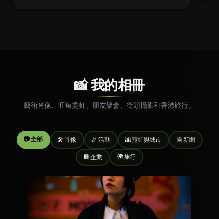
📸 我的相冊
藝術肖像、旺角霓虹、朋友聚會、街頭攝影和香港旅行。
📷 全部
🎤 肖像
🎉 活動
🌆 霓虹與城市
📰 新聞
🌍 旅行
🏢 企業