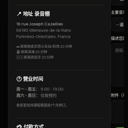
主要音乐风
📍 地址 录音棚
16 rue Joseph Cazeilles
66180 Villeneuve-de-la-Raho
Pyrénées-Orientales, France
描述您的项
🚗 距离佩皮尼昂火车站/机场 20 分钟
🏖️ 距离海滩 20 分钟
🇪🇸 距离西班牙 20 分钟
🕐 营业时间
周一 - 周五：
9:00 - 19:00
附件（可
周六 - 周日：
仅按预约
录音室现场课程需提前1个月预订。
💳 付款方式