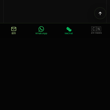
🇨🇳
ZH-HANS
邮件
WhatsApp
WeChat
交通：
佩皮尼昂SNCF火车站（20分钟）• 佩皮尼昂-里瓦尔特机场
（15分钟）