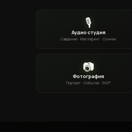
🎙️
Аудио студия
Сведение · Мастеринг · Сонник
📷
Фотография
Портрет · Событие · 360°