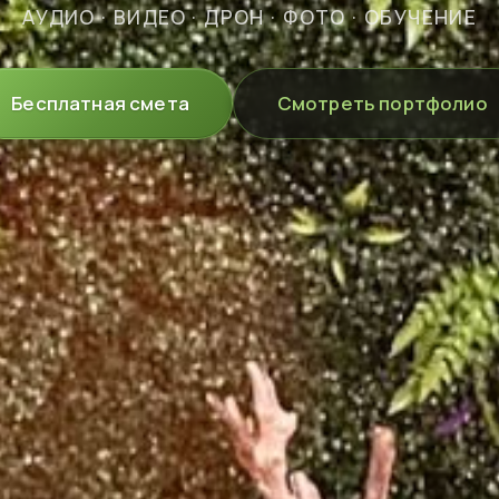
АУДИО · ВИДЕО · ДРОН · ФОТО · ОБУЧЕНИЕ
Бесплатная смета
Смотреть портфолио