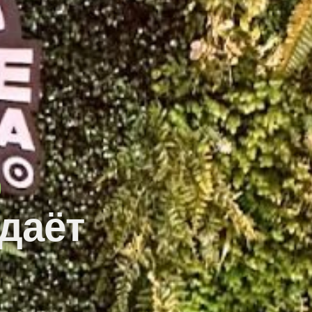
O
здаёт