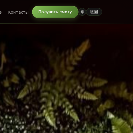
🌐
е
Контакты
Получить смету
Marché