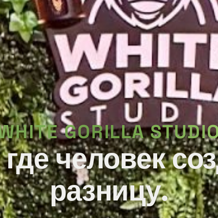
WHITE GORILLA STUDI
 где человек со
разницу.