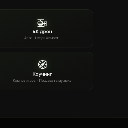
🚁
4K дрон
Аэро · Недвижимость
🧭
Коучинг
Композиторы · Продавать музыку