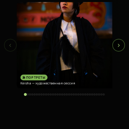
‹
›
🎤 ПОРТРЕТЫ
Keisha — художественная сессия
K