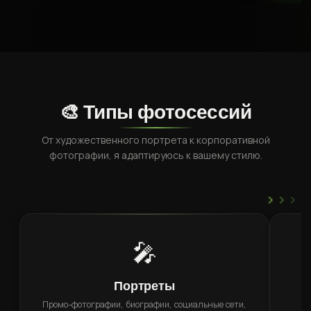
🎨 Типы фотосессий
От художественного портрета к корпоративной
фотографии, я адаптируюсь к вашему стилю.
›
›
›
🎤
Портреты
Промо-фотографии, биографии, социальные сети,
Х