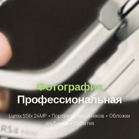
Фотография
Профессиональная
Lumix S5IIx 24MP • Портреты художников • Обложки
альбомов • События