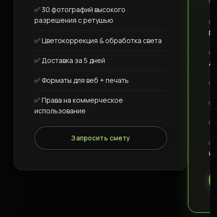
✅ 
✅ 30 фотографий высокого
разрешения с ретушью
✅ 
ра
✅ Цветокоррекция & обработка света
✅ 
✅ Доставка за 5 дней
де
✅ Форматы для веб + печать
✅ 
✅ Права на коммерческое
✅ 
использование
✅ 
Запросить смету
✅ 
ис