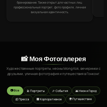
бронирование. Также открыт для частных лиц:
п
профессиональный портрет, фото профиля, личная
визуальная идентичность.
📸 Моя Фотогалерея
Художественные портреты, неоны Mong Kok, вечеринки с
друзьями, уличная фотография и путешествия в Гонконг.
📷 Все
🎤 Портреты
🎉 События
🌆 Неон и Город
🌍 Путешествие
📰 Пресса
🏢 Корпоративное