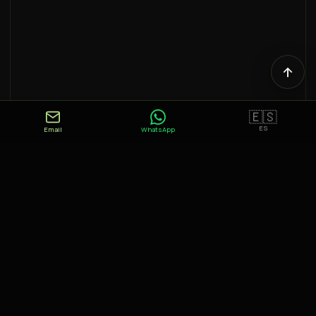
🇪🇸
ES
Email
WhatsApp
Acceso:
Estación SNCF Perpiñán (20 min) • Aeropuerto
Perpiñán-Rivesaltes (15 min)