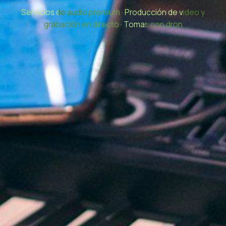
Servicios de audio premium
·
Producción de video y
grabación en directo
·
Tomas con dron