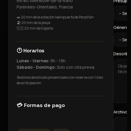
66180 Villeneuve-de-la-Raho
Presupue
Pyrénées-Orientales, Francia
🚗 20 min de la estación/aeropuerto de Perpiñán
🏖️ 20 min de la playa
Género mu
🇪🇸 20 min de España
🕐 Horarios
Describe
Lunes - Viernes:
9h - 19h
Sábado - Domingo:
Solo con cita previa
Sesiones de estudio presenciales con reserva con 1 mes
de anticipación.
💳 Formas de pago
Archivo 