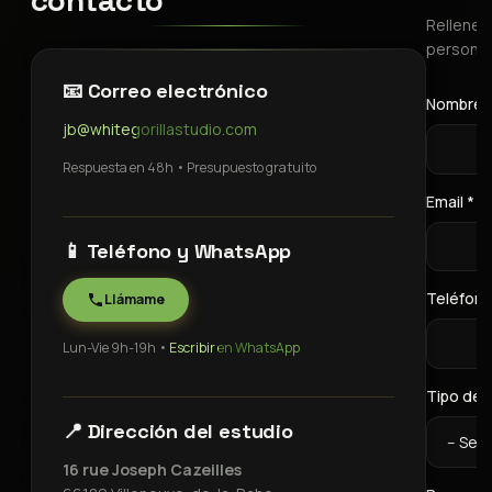
contacto
Rellene 
personal
📧 Correo electrónico
Nombre 
jb@whitegorillastudio.com
Respuesta en 48h • Presupuesto gratuito
Email *
📱 Teléfono y WhatsApp
Teléfon
Llámame
Lun-Vie 9h-19h •
Escribir en WhatsApp
Tipo de 
📍 Dirección del estudio
16 rue Joseph Cazeilles