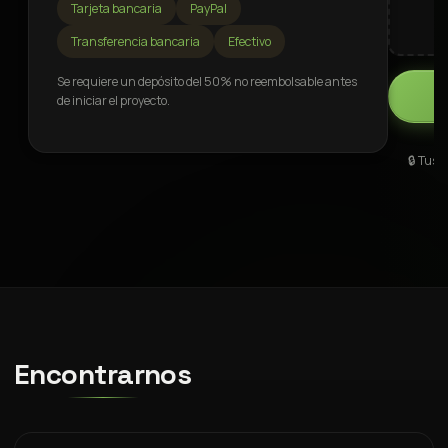
📎
Tarjeta bancaria
PayPal
Transferencia bancaria
Efectivo
Se requiere un depósito del 50% no reembolsable antes
de iniciar el proyecto.
🔒 Tus 
Encontrarnos