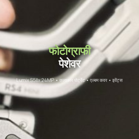
फोटोग्राफी
पेशेवर
Lumix S5IIx 24MP • कलाकार पोर्ट्रेट • एल्बम कवर • इवेंट्स