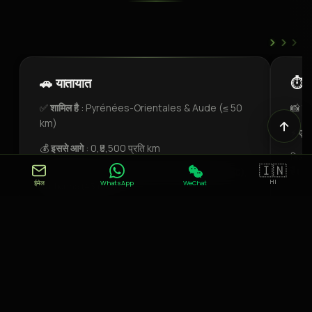
›
›
›
🚗 यातायात
⏱️ 
✅
शामिल है
: Pyrénées-Orientales & Aude (≤ 50
📸
संप
km)
⚡
एक्
💰
इससे आगे
: 0,₹5,500 प्रति km
डिलीवर
🇮🇳
हैं।
Montpellier (1h30), Toulouse (2h), Barcelone (1h30),
HI
ईमेल
WhatsApp
WeChat
Narbonne (45 min)