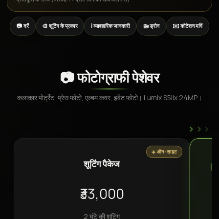
📷 दरें
🎨 शूटिंग के प्रकार
ℹ️ व्यावहारिक जानकारी
🚁 ड्रोन
✉️ कोटेशन मांगें
📷 फोटोग्राफी पेशेवर
कलाकार पोर्ट्रेट, प्रेस फोटो, एल्बम कवर, इवेंट फोटो। Lumix S5IIx 24MP।
›
›
›
✈️ ऑन-साइट
शूटिंग पैकेज
₹33,000
2 घंटे की शूटिंग