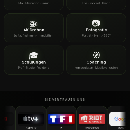
Mix · Mastering · Sonic
Live · Podcast · Brand
🚁
📷
4K Drohne
Fotografie
Luftaufnahmen · Immobilien
Porträt · Event · 360°
🎓
🧭
Schulungen
Coaching
Profi-Studio · Residenz
Komponisten · Musik verkaufen
SIE VERTRAUEN UNS
Apple TV
TF1
Riot Games
Google