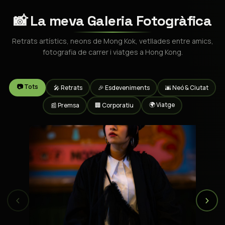
📸 La meva Galeria Fotogràfica
Retrats artístics, neons de Mong Kok, vetllades entre amics,
fotografia de carrer i viatges a Hong Kong.
📷 Tots
🎤 Retrats
🎉 Esdeveniments
🌆 Neó & Ciutat
🌍 Viatge
📰 Premsa
🏢 Corporatiu
‹
›