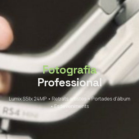
Fotografia
Professional
Lumix S5IIx 24MP • Retrats artistes • Portades d'àlbum
• Esdeveniments