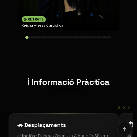
🎤 RETRATS
Keisha — sessió artística
K
ℹ️ Informació Pràctica
›
›
›
🚗 Desplaçaments
⏱️ 
✅
Inclòs
: Pirineus Orientals & Aude (≤ 50 km)
📸
F