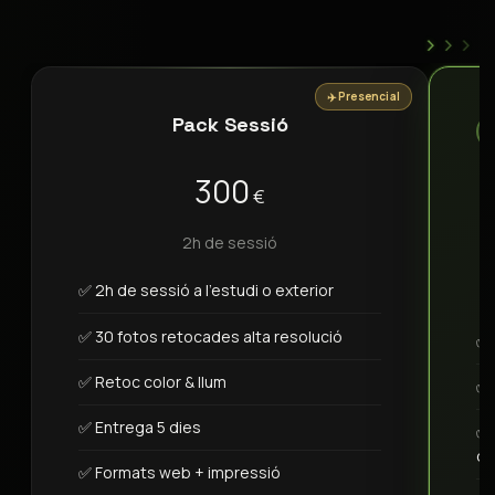
›
›
›
✈️ Presencial
Pack Sessió
300
€
2h de sessió
✅ 2h de sessió a l'estudi o exterior
✅ 30 fotos retocades alta resolució
✅ 
✅ Retoc color & llum
✅ 
✅ Entrega 5 dies
✅ 
de
✅ Formats web + impressió