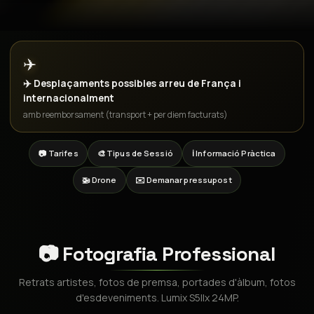
✈️
✈️ Desplaçaments possibles arreu de França i
internacionalment
amb reemborsament (transport + per diem facturats)
📷 Tarifes
🎨 Tipus de Sessió
ℹ️ Informació Pràctica
🚁 Drone
✉️ Demanar pressupost
📷 Fotografia Professional
Retrats artistes, fotos de premsa, portades d'àlbum, fotos
d'esdeveniments. Lumix S5IIx 24MP.