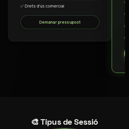
✅ 
✅ Drets d'ús comercial
✅ 
Demanar pressupost
✅ 
✅ 
🎨 Tipus de Sessió